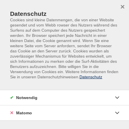
Skip to main content
Skip to page footer
×
Datenschutz
Cookies sind kleine Datenmengen, die von einer Website
gesendet und vom Webb rowser des Nutzers während des
Surfens auf dem Computer des Nutzers gespeichert
werden. Ihr Browser speichert jede Nachricht in einer
kleinen Datei, die Cookie genannt wird. Wenn Sie eine
weitere Seite vom Server anfordern, sendet Ihr Browser
das Cookie an den Server zurück. Cookies wurden als
zuverlässiger Mechanismus für Websites entwickelt, um
sich Informationen zu merken oder die Surf-Aktivitäten des
Benutzers aufzuzeichnen. Bitte willigen Sie in die
Verwendung von Cookies ein. Weitere Informationen finden
Sie in unseren Datenschutzhinweisen.
Datenschutz
Position: Neben dem Text links
Notwendig
Nam aliquam, lorem nec dapibus feugiat, ipsum quam
laoreet arcu, sed ullamcorper augue augue vitae magna.
Matomo
Hambiam est lectus, interdum id, accumsan a, blandit quis,
mauris placerat sit amet, nibh. Lacus lectus est mattis vel,