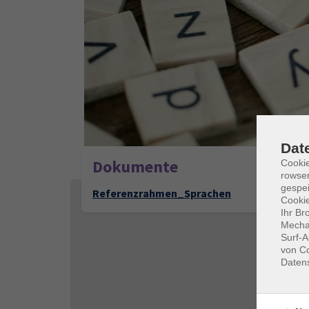
Dat
Dokumente
Cooki
rowse
gespei
Referenzrahmen_Sprachen
Cookie
Ihr Br
Mechan
Surf-A
von Co
Daten