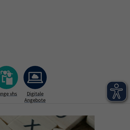
ßenstellen
Services
Leichte Sprache
nu for "Über uns"
Submenu for "Außenstellen"
Submenu for "Services"
unge vhs
Digitale
Angebote