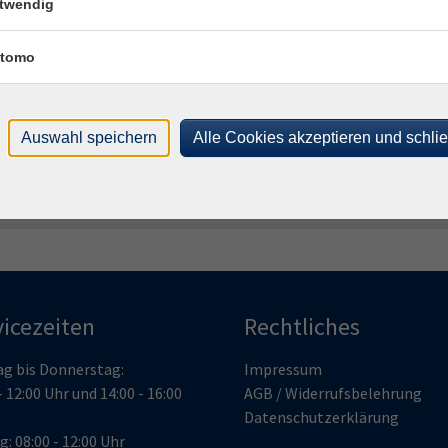
twendig
Dozenten*innen
tomo
nur buchbare
nur beginnende
Auswahl speichern
Alle Cookies akzeptieren und schli
Kurse (
0
)
Loading...
vicezeiten
Rechtliches
g bis Donnerstag:
Impressum
- 12:00 Uhr und 14:00 - 16:00
AGB / Widerrufsbelehrung
Datenschutzerklärung
g: 08:00 - 12:00 Uhr