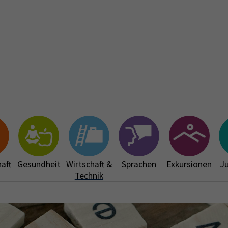
Start
Aktuelles
Über uns
Au
Subme
aft
Gesundheit
Wirtschaft &
Sprachen
Exkursionen
J
Technik