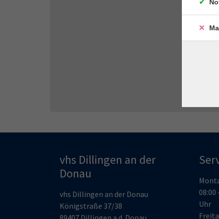
No
Ma
vhs Dillingen an der
Ser
Donau
Monta
08:00 
vhs Dillingen an der Donau
Uhr
Königstraße 37/38
Freita
89407 Dillingen a.d. Donau