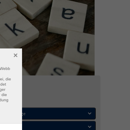
×
m Webb
ei, die
ndet
lnisch
ger
 die
ndung
Wochentage
Orte