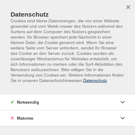
Skip to main content
Skip to page footer
×
Datenschutz
Cookies sind kleine Datenmengen, die von einer Website
gesendet und vom Webb rowser des Nutzers während des
Surfens auf dem Computer des Nutzers gespeichert
werden. Ihr Browser speichert jede Nachricht in einer
kleinen Datei, die Cookie genannt wird. Wenn Sie eine
weitere Seite vom Server anfordern, sendet Ihr Browser
Allgemeine Geschäftsbedingungen
das Cookie an den Server zurück. Cookies wurden als
zuverlässiger Mechanismus für Websites entwickelt, um
sich Informationen zu merken oder die Surf-Aktivitäten des
Benutzers aufzuzeichnen. Bitte willigen Sie in die
Verwendung von Cookies ein. Weitere Informationen finden
Zustandekommen des Vertrags
Sie in unseren Datenschutzhinweisen.
Datenschutz
Der Vertrag kommt mit der Anmeldung des
Teilnehmers/der Teilnehmerin und der Annahme durch die
Notwendig
Volkshochschule (vhs) zustande. Eine Anmeldung ist
verbindlich und verpflichtet zur Bezahlung der Kursgebühr,
Matomo
auch bei Nicht-Teilnahme. Eine Teilnahme an einer
Veranstaltung gilt ebenso als Anmeldung und verpflichtet
zur Zahlung des Entgelts.