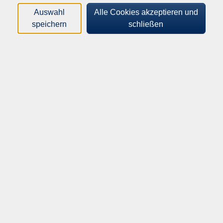
Auswahl
Alle Cookies akzeptieren und
speichern
schließen
Bezahlung
Die Teilnahmegebühr wird mit dem Zustandekommen des
Vertrags zur Zahlung fällig. Bei Teilnahme am SEPA-
Lastschriftverfahren wird das Entgelt frühestens am Tag
des Kursbeginns abgebucht. Wir bitten um ausreichende
Kontodeckung. Bankspesen bei Widerspruch oder Rückgabe
trägt der/die Teilnehmer/in.
Rücktritt vom Vertrag
Die vhs kann wegen mangelnder Beteiligung oder Ausfall
eines Dozenten/einer Dozentin vom Vertrag zurücktreten.
Für Teilnehmer/innen ist ein Rücktritt vom Vertrag bis
spätestens 7 Tage vor Kursbeginn kostenfrei möglich.