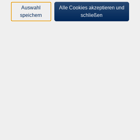
Auswahl
Alle Cookies akzeptieren und
Orte
speichern
schließen
Dozenten*innen
Zeitraum
nur buchbare
nur beginnende
Loading...
Kurse (
0
)
Sortierung
vhs Dillingen an der Donau