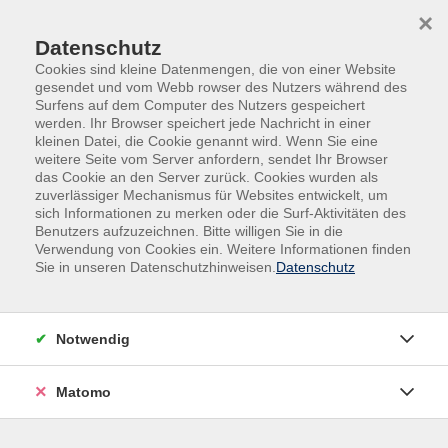
Skip to main content
Skip to page footer
×
Datenschutz
Cookies sind kleine Datenmengen, die von einer Website
gesendet und vom Webb rowser des Nutzers während des
Surfens auf dem Computer des Nutzers gespeichert
werden. Ihr Browser speichert jede Nachricht in einer
kleinen Datei, die Cookie genannt wird. Wenn Sie eine
weitere Seite vom Server anfordern, sendet Ihr Browser
das Cookie an den Server zurück. Cookies wurden als
Programm
Programmbereiche
zuverlässiger Mechanismus für Websites entwickelt, um
sich Informationen zu merken oder die Surf-Aktivitäten des
Wirtschaft und Technik
Computer & Technik
Benutzers aufzuzeichnen. Bitte willigen Sie in die
Verwendung von Cookies ein. Weitere Informationen finden
Computer & Technik
Sie in unseren Datenschutzhinweisen.
Datenschutz
Filter
Notwendig
Wochentage
Matomo
Tageszeiten