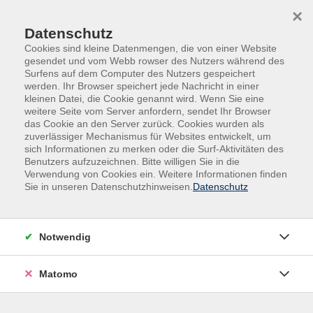
Skip to main content
Skip to page footer
×
Datenschutz
Cookies sind kleine Datenmengen, die von einer Website
gesendet und vom Webb rowser des Nutzers während des
Surfens auf dem Computer des Nutzers gespeichert
werden. Ihr Browser speichert jede Nachricht in einer
kleinen Datei, die Cookie genannt wird. Wenn Sie eine
weitere Seite vom Server anfordern, sendet Ihr Browser
Übersicht unserer Kursleitungen
das Cookie an den Server zurück. Cookies wurden als
zuverlässiger Mechanismus für Websites entwickelt, um
sich Informationen zu merken oder die Surf-Aktivitäten des
Benutzers aufzuzeichnen. Bitte willigen Sie in die
Verwendung von Cookies ein. Weitere Informationen finden
Kursleitungen A-Z
Sie in unseren Datenschutzhinweisen.
Datenschutz
Christian Burkhard
Notwendig
Filter
Matomo
nur buchbare
nur beginnende