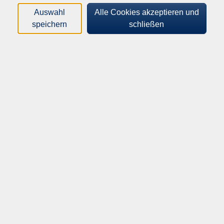
Kurse (
0
)
Auswahl
Alle Cookies akzeptieren und
Loading...
speichern
schließen
Sortierung
vhs Dillingen an der Donau
vhs Dillingen an der Donau
Königstraße 37/38
89407 Dillingen a.d. Donau
vhs@dillingen-donau.de
Tel: 09071 54-108
oder
09071 54-109
Fax: 09071 54-317