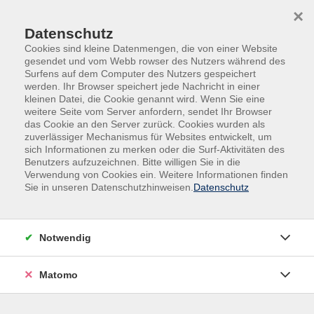
Skip to main content
Skip to page footer
×
Datenschutz
Cookies sind kleine Datenmengen, die von einer Website
gesendet und vom Webb rowser des Nutzers während des
Surfens auf dem Computer des Nutzers gespeichert
werden. Ihr Browser speichert jede Nachricht in einer
kleinen Datei, die Cookie genannt wird. Wenn Sie eine
weitere Seite vom Server anfordern, sendet Ihr Browser
Übersicht unserer Kursleitungen
das Cookie an den Server zurück. Cookies wurden als
zuverlässiger Mechanismus für Websites entwickelt, um
sich Informationen zu merken oder die Surf-Aktivitäten des
Benutzers aufzuzeichnen. Bitte willigen Sie in die
Verwendung von Cookies ein. Weitere Informationen finden
Kursleitungen A-Z
Sie in unseren Datenschutzhinweisen.
Datenschutz
Ulrike Wagner
Notwendig
Filter
Matomo
nur buchbare
nur beginnende