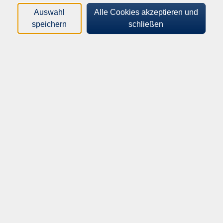
Kurse (
0
)
Auswahl
Alle Cookies akzeptieren und
Loading...
speichern
schließen
Sortierung
vhs Dillingen an der Donau
vhs Dillingen an der Donau
Königstraße 37/38
89407 Dillingen a.d. Donau
vhs@dillingen-donau.de
Tel: 09071 54-108
oder
09071 54-109
Fax: 09071 54-317