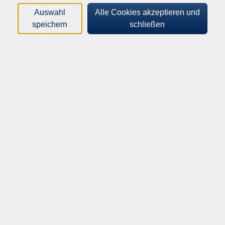
Kurse (
0
)
Auswahl
Alle Cookies akzeptieren und
Loading...
speichern
schließen
Sortierung
vhs Dillingen an der Donau
vhs Dillingen an der Donau
Königstraße 37/38
89407 Dillingen a.d. Donau
vhs@dillingen-donau.de
Tel: 09071 54-108
oder
09071 54-109
Fax: 09071 54-317