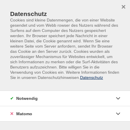
Skip to main content
Skip to page footer
×
Datenschutz
Cookies sind kleine Datenmengen, die von einer Website
gesendet und vom Webb rowser des Nutzers während des
Surfens auf dem Computer des Nutzers gespeichert
werden. Ihr Browser speichert jede Nachricht in einer
kleinen Datei, die Cookie genannt wird. Wenn Sie eine
weitere Seite vom Server anfordern, sendet Ihr Browser
Übersicht unserer Kursleitungen
das Cookie an den Server zurück. Cookies wurden als
zuverlässiger Mechanismus für Websites entwickelt, um
sich Informationen zu merken oder die Surf-Aktivitäten des
Benutzers aufzuzeichnen. Bitte willigen Sie in die
Verwendung von Cookies ein. Weitere Informationen finden
Kursleitungen A-Z
Sie in unseren Datenschutzhinweisen.
Datenschutz
Werner Stark
Notwendig
Filter
Matomo
nur buchbare
nur beginnende